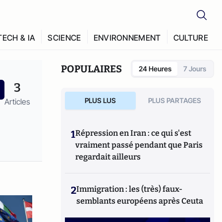
TECH & IA
SCIENCE
ENVIRONNEMENT
CULTURE
POPULAIRES
24 Heures
7 Jours
3
PLUS LUS
PLUS PARTAGES
Articles
1
Répression en Iran : ce qui s'est
vraiment passé pendant que Paris
regardait ailleurs
2
Immigration : les (très) faux-
semblants européens après Ceuta