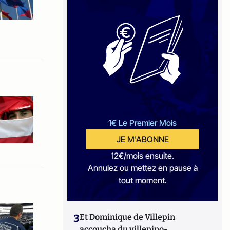
1€ Le Premier Mois
JE M'ABONNE
12€/mois ensuite.
Annulez ou mettez en pause à
tout moment.
3
Et Dominique de Villepin
accoucha du villepino-