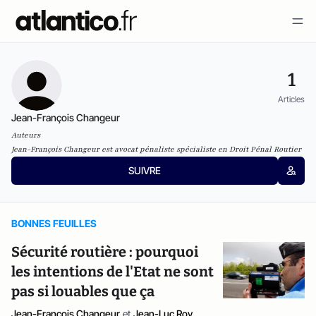
1
Articles
Jean-François Changeur
Auteurs
Jean-François Changeur est a
vocat pénaliste spécialiste en Droit Pénal Routier
SUIVRE
BONNES FEUILLES
Sécurité routière : pourquoi
les intentions de l'Etat ne sont
pas si louables que ça
Jean-François Changeur
et
Jean-Luc Roy