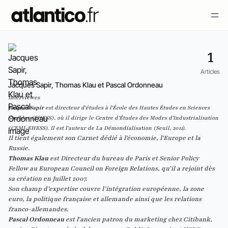
1
Articles
Jacques Sapir, Thomas Klau et Pascal Ordonneau
Interviewes
Jacques Sapir
est directeur d'études à l'École des Hautes Études en Sciences
Sociales (EHESS), où il dirige le Centre d'Études des Modes d'Industrialisation
(CEMI-EHESS). Il est l'auteur de
La Démondialisation
(Seuil, 2011).
Il tient également son
Carnet dédié à l'économie, l'Europe et la
Russie
.
Thomas Klau
est Directeur du bureau de Paris et Senior Policy
Fellow au European Council on Foreign Relations, qu’il a rejoint dès
sa création en Juillet 2007.
Son champ d’expertise couvre l’intégration européenne, la zone
euro, la politique française et allemande ainsi que les relations
franco-allemandes.
Pascal Ordonneau
est l'ancien
patron du marketing chez Citibank,