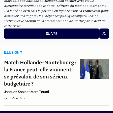
mars 2012 aux Editions du Moment. Son dernier livre est Le
dictionnaire terrifiant de la dette (Editions du moment, mars 2013).
Il a lancé en avril 2013 la pétition en ligne
Sauvez La France.com
pour
diminuer "les impôts", les "
dépenses publiques superflues
" et
"
retrouver le chemin de la croissance
" afin de "
sortir par le haut de
cette crise
".
SUIVRE
ILLUSION ?
Match Hollande-Montebourg :
la France peut-elle vraiment
se prévaloir de son sérieux
budgétaire ?
Jacques Sapir et Marc Touati
1 min de lecture