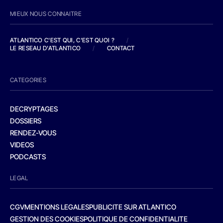
MIEUX NOUS CONNAITRE
ATLANTICO C'EST QUI, C'EST QUOI ?
/
LE RESEAU D'ATLANTICO
/
CONTACT
CATEGORIES
DECRYPTAGES
DOSSIERS
RENDEZ-VOUS
VIDEOS
PODCASTS
LEGAL
CGV
MENTIONS LEGALES
PUBLICITE SUR ATLANTICO
GESTION DES COOKIES
POLITIQUE DE CONFIDENTIALITE