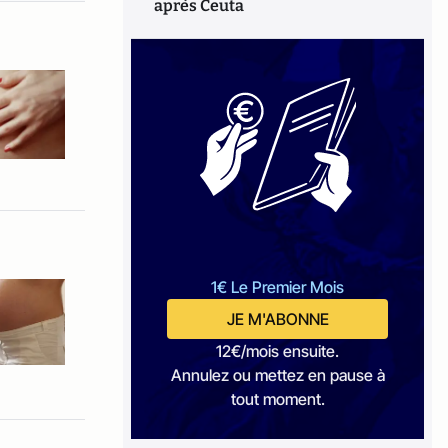
après Ceuta
1€ Le Premier Mois
JE M'ABONNE
12€/mois ensuite.
Annulez ou mettez en pause à
tout moment.