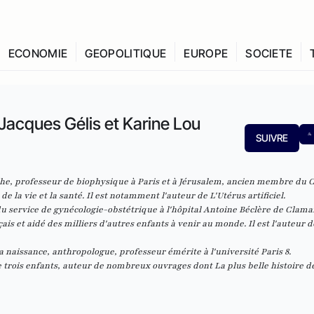
ECONOMIE
GEOPOLITIQUE
EUROPE
SOCIETE
Jacques Gélis et Karine Lou
SUIVRE
phe, professeur de biophysique à Paris et à Jérusalem, ancien membre du 
 de la vie et la santé. Il est notamment l'auteur de
L'Utérus artificiel
.
u service de gynécologie-obstétrique à l'hôpital Antoine Béclère de Clamart
s et aidé des milliers d'autres enfants à venir au monde. Il est l'auteur d
 la naissance, anthropologue, professeur émérite à l'université Paris 8.
de trois enfants, auteur de nombreux ouvrages dont
La plus belle histoire d