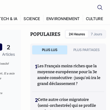
TECH & IA
SCIENCE
ENVIRONNEMENT
CULTURE
POPULAIRES
24 Heures
7 Jours
2
PLUS LUS
PLUS PARTAGES
Articles
Comité
1
Les Français moins riches que la
moyenne européenne pour la 3e
. Il a mis
année consécutive : jusqu'où ira le
e
grand déclassement ?
es
2
Cette autre crise migratoire
(semi-orchestrée) qui se profile