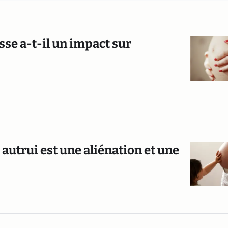
sse a-t-il un impact sur
r autrui est une aliénation et une