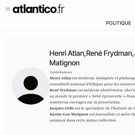
POLITIQUE
Henri Atlan,René Frydman,
Matignon
Contributeurs
Henri Atlan
est médecin, biologiste et philoso
consultatif national d'éthique pour les sciences
René Frydman
est médecin obstétricien, chef d
au monde le premier « bébé éprouvette » françai
nombreux ouvrages sur la procréation.
Jacques Gélis
est le spécialiste de l'histoire de
Karine Lou Matignon
est journaliste et mère 
animau
x dans cette même collection.