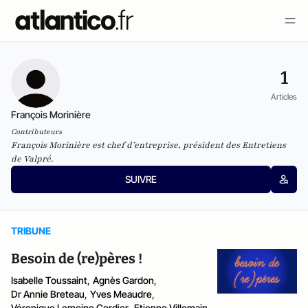
1
Articles
François Morinière
Contributeurs
François Morinière est chef d’entreprise, président des Entretiens
de Valpré.
SUIVRE
TRIBUNE
Besoin de (re)pères !
Isabelle Toussaint
,
Agnès Gardon
,
Dr Annie Breteau
,
Yves Meaudre
,
Véronique Lemoine Cordier
,
Etienne Villemain