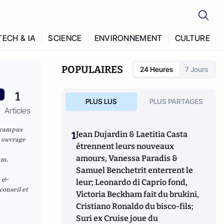
TECH & IA
SCIENCE
ENVIRONNEMENT
CULTURE
POPULAIRES
24 Heures
7 Jours
1
PLUS LUS
PLUS PARTAGES
Articles
e campus
1
Jean Dujardin & Laetitia Casta
r ouvrage
étrennent leurs nouveaux
amours, Vanessa Paradis &
am.
Samuel Benchetrit enterrent le
n &
leur; Leonardo di Caprio fond,
conseil et
Victoria Beckham fait du brukini,
Cristiano Ronaldo du bisco-fils;
Suri ex Cruise joue du