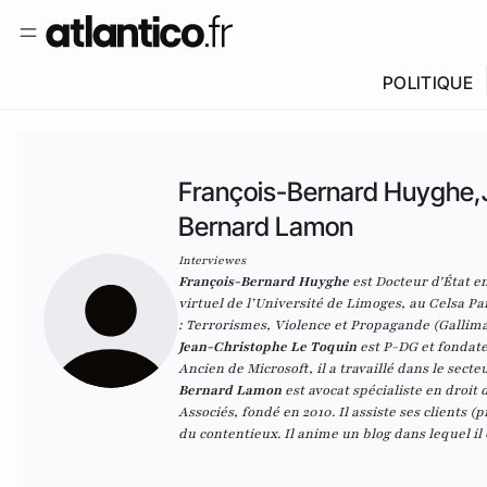
POLITIQUE
François-Bernard Huyghe,J
Bernard Lamon
Interviewes
François-Bernard Huyghe
est Docteur d'État en
virtuel de l’Université de Limoges, au Celsa Par
:
Terrorismes, Violence et Propagande
(Gallima
Jean-Christophe Le Toquin
est P-DG et fondate
Ancien de Microsoft, il a travaillé dans le sec
Bernard Lamon
est avocat spécialiste en droi
Associés
, fondé en 2010. Il assiste ses clients (
du contentieux. Il anime un
blog
dans lequel il 