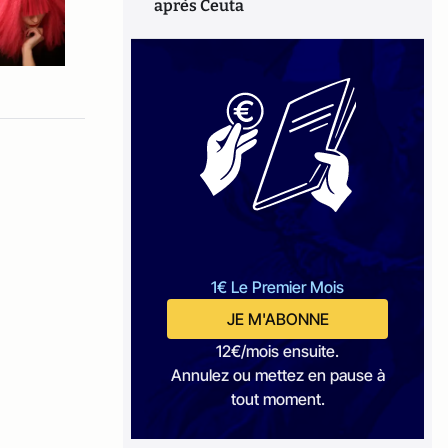
après Ceuta
1€ Le Premier Mois
JE M'ABONNE
12€/mois ensuite.
Annulez ou mettez en pause à
tout moment.