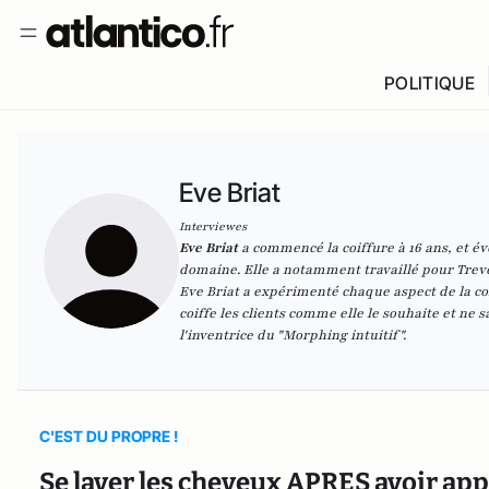
POLITIQUE
Eve Briat
Interviewes
Eve Briat
a commencé la coiffure à 16 ans, et év
domaine. Elle a notamment travaillé pour Trevo
Eve Briat a expérimenté chaque aspect de la coi
coiffe les clients comme elle le souhaite et ne 
l'inventrice du "Morphing intuitif".
C'EST DU PROPRE !
Se laver les cheveux APRES avoir app