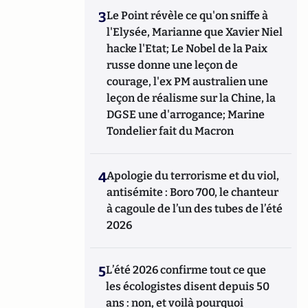
3
Le Point révèle ce qu'on sniffe à
l'Elysée, Marianne que Xavier Niel
hacke l'Etat; Le Nobel de la Paix
russe donne une leçon de
courage, l'ex PM australien une
leçon de réalisme sur la Chine, la
DGSE une d'arrogance; Marine
Tondelier fait du Macron
4
Apologie du terrorisme et du viol,
antisémite : Boro 700, le chanteur
à cagoule de l’un des tubes de l’été
2026
5
L’été 2026 confirme tout ce que
les écologistes disent depuis 50
ans : non, et voilà pourquoi