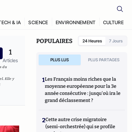
TECH & IA
SCIENCE
ENVIRONNEMENT
CULTURE
POPULAIRES
24 Heures
7 Jours
1
PLUS LUS
PLUS PARTAGES
Articles
s du
l. Elle y
1
Les Français moins riches que la
t
moyenne européenne pour la 3e
année consécutive : jusqu'où ira le
grand déclassement ?
2
Cette autre crise migratoire
(semi-orchestrée) qui se profile