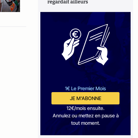
regardait ailleurs
1€ Le Premier Mois
JE M'ABONNE
12€/mois ensuite.
Annulez ou mettez en pause à
tout moment.