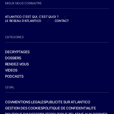
MIEUX NOUS CONNAITRE
ATLANTICO C'EST QUI, C'EST QUOI ?
/
LE RESEAU D'ATLANTICO
/
CONTACT
CATEGORIES
DECRYPTAGES
DOSSIERS
RENDEZ-VOUS
VIDEOS
PODCASTS
LEGAL
CGV
MENTIONS LEGALES
PUBLICITE SUR ATLANTICO
GESTION DES COOKIES
POLITIQUE DE CONFIDENTIALITE