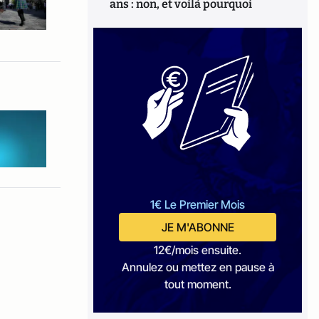
ans : non, et voilà pourquoi
1€ Le Premier Mois
JE M'ABONNE
12€/mois ensuite.
Annulez ou mettez en pause à
tout moment.