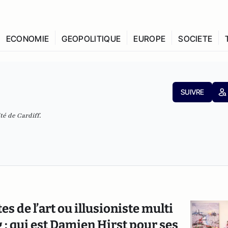
ECONOMIE
GEOPOLITIQUE
EUROPE
SOCIETE
SUIVRE
té de Cardiff.
s de l’art ou illusioniste multi
 : qui est Damien Hirst pour ses