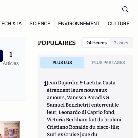
TECH & IA
SCIENCE
ENVIRONNEMENT
CULTURE
POPULAIRES
24 Heures
7 Jours
1
PLUS LUS
PLUS PARTAGES
Articles
1
Jean Dujardin & Laetitia Casta
étrennent leurs nouveaux
amours, Vanessa Paradis &
Samuel Benchetrit enterrent le
leur; Leonardo di Caprio fond,
Victoria Beckham fait du brukini,
Cristiano Ronaldo du bisco-fils;
Suri ex Cruise joue du