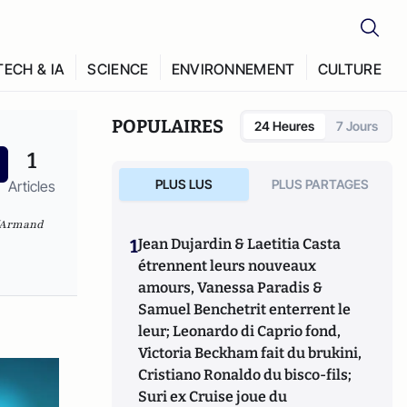
TECH & IA
SCIENCE
ENVIRONNEMENT
CULTURE
POPULAIRES
24 Heures
7 Jours
1
PLUS LUS
PLUS PARTAGES
Articles
Armand
1
Jean Dujardin & Laetitia Casta
étrennent leurs nouveaux
amours, Vanessa Paradis &
Samuel Benchetrit enterrent le
leur; Leonardo di Caprio fond,
Victoria Beckham fait du brukini,
Cristiano Ronaldo du bisco-fils;
Suri ex Cruise joue du