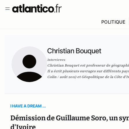
POLITIQUE
Christian Bouquet
Interviewes
Christian Bouquet est professeur de géographie
Il a écrit plusieurs ouvrages sur différents p
Colin / août 2011) et
Géopolitique de la Côte d'I
I HAVE A DREAM ...
Démission de Guillaume Soro, un sym
d'Ivoire