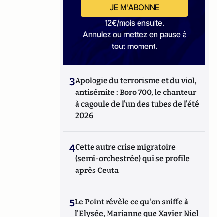
JE M'ABONNE
12€/mois ensuite.
Annulez ou mettez en pause à
tout moment.
3
Apologie du terrorisme et du viol,
antisémite : Boro 700, le chanteur
à cagoule de l’un des tubes de l’été
2026
4
Cette autre crise migratoire
(semi-orchestrée) qui se profile
après Ceuta
5
Le Point révèle ce qu'on sniffe à
l'Elysée, Marianne que Xavier Niel