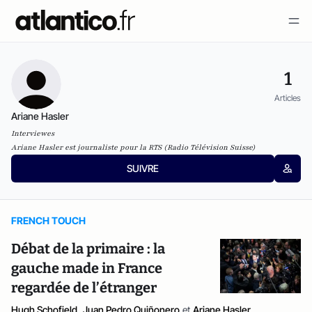
1
Articles
Ariane Hasler
Interviewes
Ariane Hasler est journaliste pour la RTS (Radio Télévision Suisse)
SUIVRE
FRENCH TOUCH
Débat de la primaire : la
gauche made in France
regardée de l’étranger
Hugh Schofield
,
Juan Pedro Quiñonero
et
Ariane Hasler