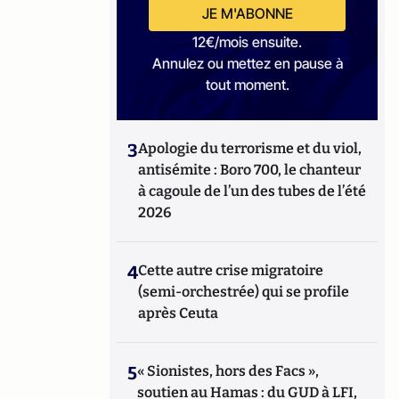
JE M'ABONNE
12€/mois ensuite.
Annulez ou mettez en pause à
tout moment.
3
Apologie du terrorisme et du viol,
antisémite : Boro 700, le chanteur
à cagoule de l’un des tubes de l’été
2026
4
Cette autre crise migratoire
(semi-orchestrée) qui se profile
après Ceuta
5
« Sionistes, hors des Facs »,
soutien au Hamas : du GUD à LFI,