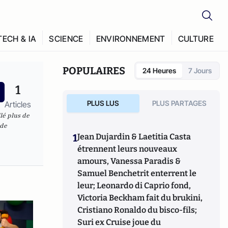
TECH & IA
SCIENCE
ENVIRONNEMENT
CULTURE
POPULAIRES
24 Heures
7 Jours
1
PLUS LUS
PLUS PARTAGES
Articles
llé plus de
 de
1
Jean Dujardin & Laetitia Casta
étrennent leurs nouveaux
amours, Vanessa Paradis &
Samuel Benchetrit enterrent le
leur; Leonardo di Caprio fond,
Victoria Beckham fait du brukini,
Cristiano Ronaldo du bisco-fils;
Suri ex Cruise joue du