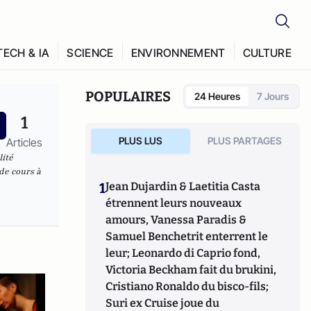
TECH & IA
SCIENCE
ENVIRONNEMENT
CULTURE
POPULAIRES
24 Heures
7 Jours
1
PLUS LUS
PLUS PARTAGES
Articles
lité
de cours à
1
Jean Dujardin & Laetitia Casta
étrennent leurs nouveaux
amours, Vanessa Paradis &
Samuel Benchetrit enterrent le
leur; Leonardo di Caprio fond,
Victoria Beckham fait du brukini,
Cristiano Ronaldo du bisco-fils;
Suri ex Cruise joue du