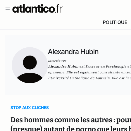
POLITIQUE
Alexandra Hubin
Interviewes
Alexandra Hubin
est Docteur en Psychologie et
épanouie. Elle est également consultante en se
l’Université Catholique de Louvain. Elle est l'
STOP AUX CLICHES
Des hommes comme les autres : pou
(presque) autant de porno que leur