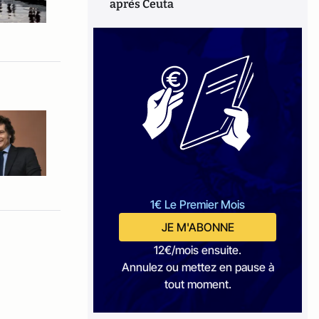
après Ceuta
1€ Le Premier Mois
JE M'ABONNE
12€/mois ensuite.
Annulez ou mettez en pause à
tout moment.