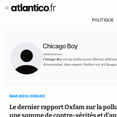
POLITIQUE
Chicago Boy
contributeurs
Chicago Boy
est un influenceur liberal, défens
décentralisé. Son compte Twitter est
@Chicago
BIAIS IDEOLOGIQUES
Le dernier rapport Oxfam sur la pollu
une somme de contre-vérités et d’ap