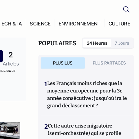
TECH & IA
SCIENCE
ENVIRONNEMENT
CULTURE
POPULAIRES
24 Heures
7 Jours
2
PLUS LUS
PLUS PARTAGES
Articles
vernance
1
Les Français moins riches que la
moyenne européenne pour la 3e
année consécutive : jusqu'où ira le
grand déclassement ?
2
Cette autre crise migratoire
(semi-orchestrée) qui se profile