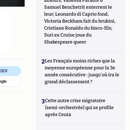
amours, Vanessa Paradis &
Samuel Benchetrit enterrent le
leur; Leonardo di Caprio fond,
Victoria Beckham fait du brukini,
Cristiano Ronaldo du bisco-fils;
Suri ex Cruise joue du
Shakespeare queer
2
Les Français moins riches que la
moyenne européenne pour la 3e
SER
année consécutive : jusqu'où ira le
ogle
grand déclassement ?
3
Cette autre crise migratoire
(semi-orchestrée) qui se profile
après Ceuta