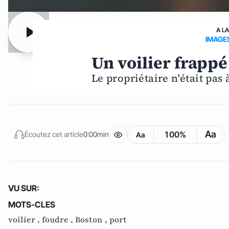
A L
IMAGE
Un voilier frappé
Le propriétaire n'était pas à
Aa
100%
Écoutez cet article
0:00min
Aa
VU SUR:
MOTS-CLES
voilier ,
foudre ,
Boston ,
port