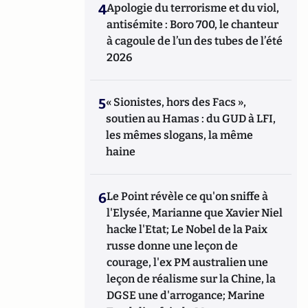
4
Apologie du terrorisme et du viol,
antisémite : Boro 700, le chanteur
à cagoule de l’un des tubes de l’été
2026
5
« Sionistes, hors des Facs »,
soutien au Hamas : du GUD à LFI,
les mêmes slogans, la même
haine
6
Le Point révèle ce qu'on sniffe à
l'Elysée, Marianne que Xavier Niel
hacke l'Etat; Le Nobel de la Paix
russe donne une leçon de
courage, l'ex PM australien une
leçon de réalisme sur la Chine, la
DGSE une d'arrogance; Marine