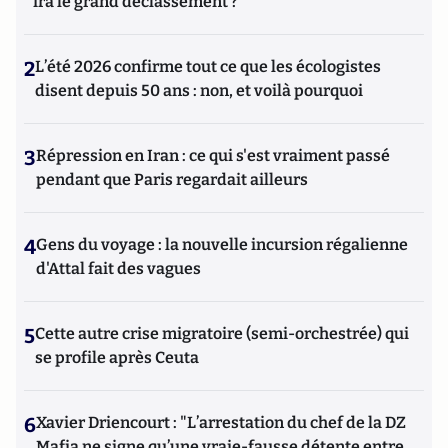
ira le grand déclassement ?
2
L’été 2026 confirme tout ce que les écologistes
disent depuis 50 ans : non, et voilà pourquoi
3
Répression en Iran : ce qui s'est vraiment passé
pendant que Paris regardait ailleurs
4
Gens du voyage : la nouvelle incursion régalienne
d'Attal fait des vagues
5
Cette autre crise migratoire (semi-orchestrée) qui
se profile après Ceuta
6
Xavier Driencourt : "L’arrestation du chef de la DZ
Mafia ne signe qu’une vraie-fausse détente entre