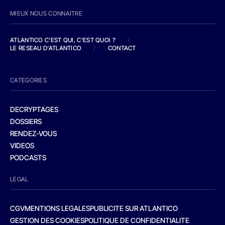
MIEUX NOUS CONNAITRE
ATLANTICO C'EST QUI, C'EST QUOI ?
/
LE RESEAU D'ATLANTICO
/
CONTACT
CATEGORIES
DECRYPTAGES
DOSSIERS
RENDEZ-VOUS
VIDEOS
PODCASTS
LEGAL
CGV
MENTIONS LEGALES
PUBLICITE SUR ATLANTICO
GESTION DES COOKIES
POLITIQUE DE CONFIDENTIALITE