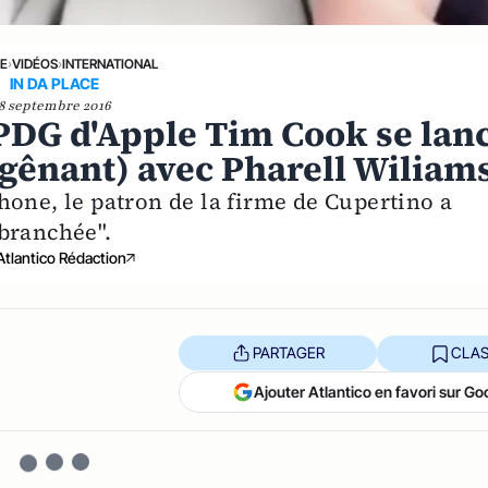
NE
›
VIDÉOS
›
INTERNATIONAL
IN DA PLACE
8 septembre 2016
e PDG d'Apple Tim Cook se lan
 gênant) avec Pharell Wiliam
hone, le patron de la firme de Cupertino a
branchée".
Atlantico Rédaction
PARTAGER
CLAS
Ajouter Atlantico en favori sur Go