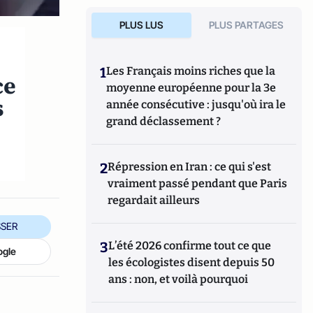
PLUS LUS
PLUS PARTAGES
1
Les Français moins riches que la
ce
moyenne européenne pour la 3e
s
année consécutive : jusqu'où ira le
grand déclassement ?
2
Répression en Iran : ce qui s'est
vraiment passé pendant que Paris
regardait ailleurs
SER
3
L’été 2026 confirme tout ce que
ogle
les écologistes disent depuis 50
ans : non, et voilà pourquoi