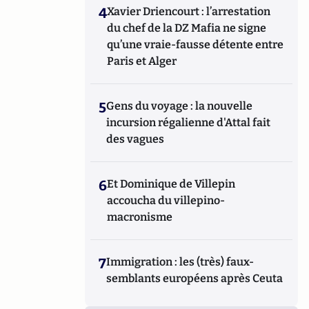
4
Xavier Driencourt : l’arrestation
du chef de la DZ Mafia ne signe
qu’une vraie-fausse détente entre
Paris et Alger
5
Gens du voyage : la nouvelle
incursion régalienne d'Attal fait
des vagues
6
Et Dominique de Villepin
accoucha du villepino-
macronisme
7
Immigration : les (très) faux-
semblants européens après Ceuta