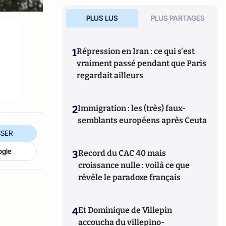
PLUS LUS
PLUS PARTAGES
1
Répression en Iran : ce qui s'est
vraiment passé pendant que Paris
regardait ailleurs
2
Immigration : les (très) faux-
semblants européens après Ceuta
SER
ogle
3
Record du CAC 40 mais
croissance nulle : voilà ce que
révèle le paradoxe français
4
Et Dominique de Villepin
accoucha du villepino-