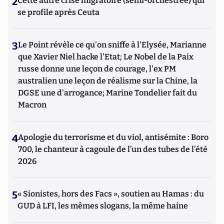
2
Cette autre crise migratoire (semi-orchestrée) qui
se profile après Ceuta
3
Le Point révèle ce qu'on sniffe à l'Elysée, Marianne
que Xavier Niel hacke l'Etat; Le Nobel de la Paix
russe donne une leçon de courage, l'ex PM
australien une leçon de réalisme sur la Chine, la
DGSE une d'arrogance; Marine Tondelier fait du
Macron
4
Apologie du terrorisme et du viol, antisémite : Boro
700, le chanteur à cagoule de l’un des tubes de l’été
2026
5
« Sionistes, hors des Facs », soutien au Hamas : du
GUD à LFI, les mêmes slogans, la même haine