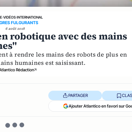
NE
›
VIDÉOS
›
INTERNATIONAL
GRES FULGURANTS
6 août 2018
en robotique avec des mains
nes"
t à rendre les mains des robots de plus en
ains humaines est saisissant.
Atlantico Rédaction
PARTAGER
CLAS
Ajouter Atlantico en favori sur Go