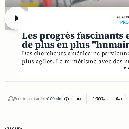
A LA U
PRO
Les progrès fascinants 
de plus en plus "humai
Des chercheurs américains parviennen
plus agiles. Le mimétisme avec des m
Aa
100%
Écoutez cet article
0:00min
Aa
VU SUR: