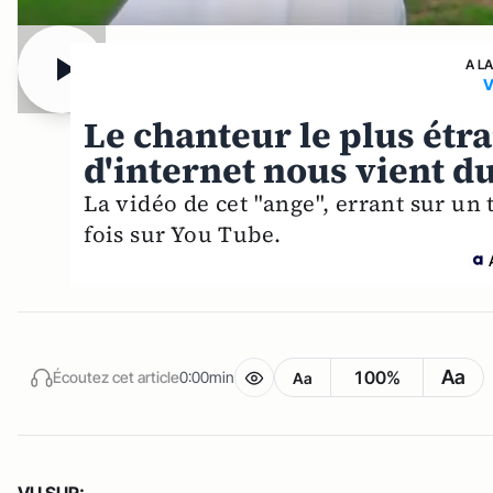
A L
V
Le chanteur le plus étra
d'internet nous vient d
La vidéo de cet "ange", errant sur un 
fois sur You Tube.
Aa
100%
Écoutez cet article
0:00min
Aa
VU SUR: