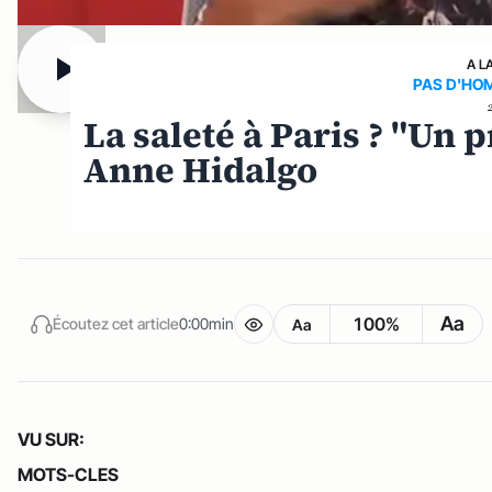
A L
PAS D'HO
La saleté à Paris ? "Un
Anne Hidalgo
Aa
100%
Écoutez cet article
0:00min
Aa
VU SUR:
MOTS-CLES