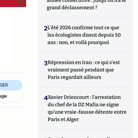
année consécutive : jusqu'où ira le
grand déclassement ?
2
L’été 2026 confirme tout ce que
les écologistes disent depuis 50
ans : non, et voilà pourquoi
3
Répression en Iran : ce qui s'est
vraiment passé pendant que
Paris regardait ailleurs
SER
ogle
4
Xavier Driencourt : l’arrestation
du chef de la DZ Mafia ne signe
qu’une vraie-fausse détente entre
Paris et Alger