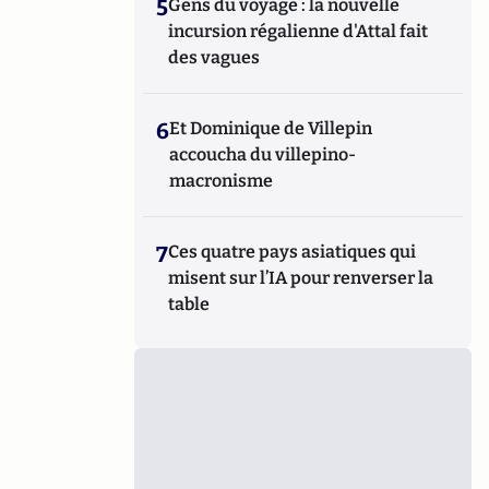
5
Gens du voyage : la nouvelle
incursion régalienne d'Attal fait
des vagues
6
Et Dominique de Villepin
accoucha du villepino-
macronisme
7
Ces quatre pays asiatiques qui
misent sur l’IA pour renverser la
table