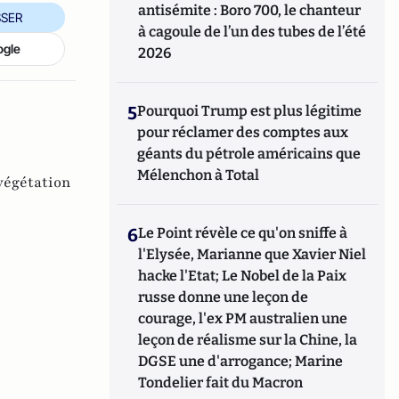
antisémite : Boro 700, le chanteur
SER
à cagoule de l’un des tubes de l’été
ogle
2026
5
Pourquoi Trump est plus légitime
pour réclamer des comptes aux
géants du pétrole américains que
Mélenchon à Total
végétation
6
Le Point révèle ce qu'on sniffe à
l'Elysée, Marianne que Xavier Niel
hacke l'Etat; Le Nobel de la Paix
russe donne une leçon de
courage, l'ex PM australien une
leçon de réalisme sur la Chine, la
DGSE une d'arrogance; Marine
Tondelier fait du Macron