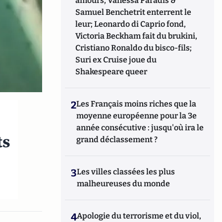
amours, Vanessa Paradis &
Samuel Benchetrit enterrent le
leur; Leonardo di Caprio fond,
Victoria Beckham fait du brukini,
Cristiano Ronaldo du bisco-fils;
Suri ex Cruise joue du
Shakespeare queer
2
Les Français moins riches que la
moyenne européenne pour la 3e
année consécutive : jusqu'où ira le
ts
grand déclassement ?
3
Les villes classées les plus
malheureuses du monde
4
Apologie du terrorisme et du viol,