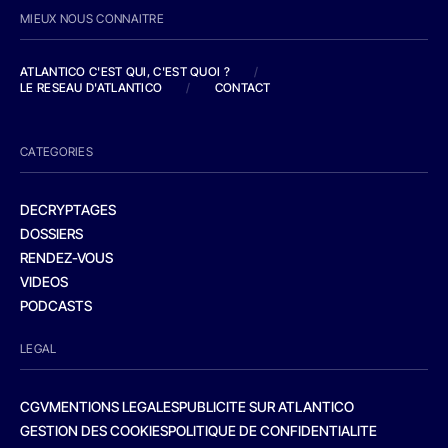
MIEUX NOUS CONNAITRE
ATLANTICO C'EST QUI, C'EST QUOI ?
/
LE RESEAU D'ATLANTICO
/
CONTACT
CATEGORIES
DECRYPTAGES
DOSSIERS
RENDEZ-VOUS
VIDEOS
PODCASTS
LEGAL
CGV
MENTIONS LEGALES
PUBLICITE SUR ATLANTICO
GESTION DES COOKIES
POLITIQUE DE CONFIDENTIALITE