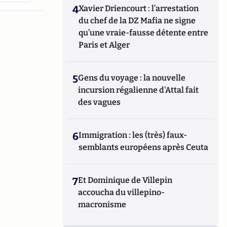
4
Xavier Driencourt : l’arrestation
du chef de la DZ Mafia ne signe
qu’une vraie-fausse détente entre
Paris et Alger
5
Gens du voyage : la nouvelle
incursion régalienne d'Attal fait
des vagues
6
Immigration : les (très) faux-
semblants européens après Ceuta
7
Et Dominique de Villepin
accoucha du villepino-
macronisme