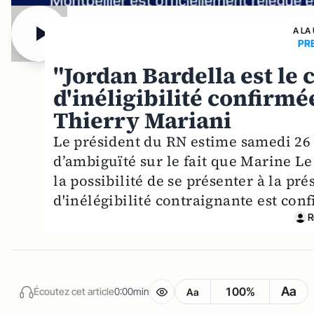
A LA
PR
"Jordan Bardella est le 
d'inéligibilité confirm
Thierry Mariani
Le président du RN estime samedi 26 a
d’ambiguïté sur le fait que Marine Le
la possibilité de se présenter à la pr
d'inélégibilité contraignante est con
R
Aa
100%
Écoutez cet article
0:00min
Aa