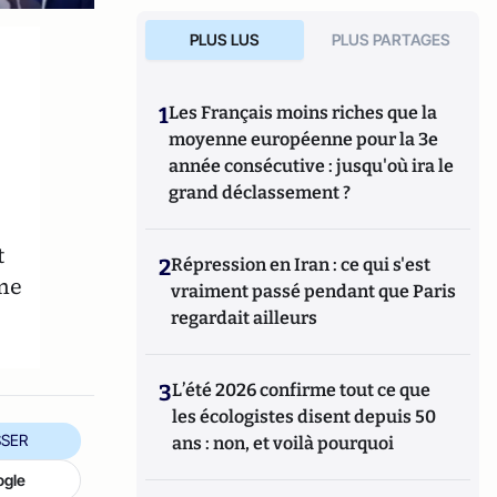
PLUS LUS
PLUS PARTAGES
1
Les Français moins riches que la
moyenne européenne pour la 3e
année consécutive : jusqu'où ira le
grand déclassement ?
t
2
Répression en Iran : ce qui s'est
ine
vraiment passé pendant que Paris
regardait ailleurs
3
L’été 2026 confirme tout ce que
les écologistes disent depuis 50
SER
ans : non, et voilà pourquoi
ogle