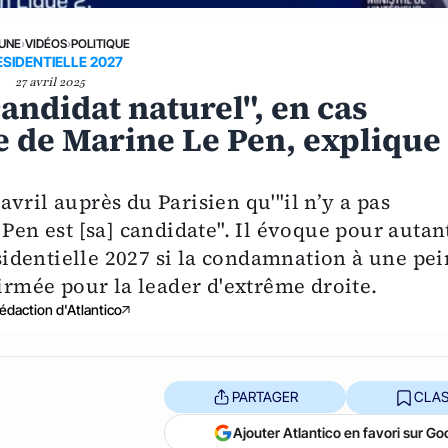
 UNE
›
VIDÉOS
›
POLITIQUE
ESIDENTIELLE 2027
27 avril 2025
candidat naturel", en cas
ée de Marine Le Pen, explique
vril auprès du Parisien qu'"il n’y a pas
 Pen est [sa] candidate". Il évoque pour autan
ésidentielle 2027 si la condamnation à une pe
firmée pour la leader d'extrême droite.
édaction d'Atlantico
PARTAGER
CLAS
Ajouter Atlantico en favori sur Go