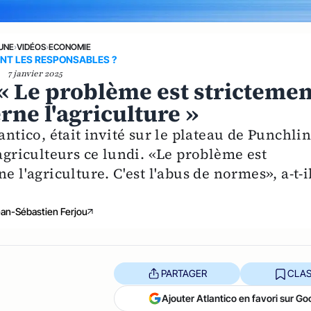
 UNE
›
VIDÉOS
›
ECONOMIE
NT LES RESPONSABLES ?
7 janvier 2025
 « Le problème est strictemen
rne l'agriculture »
antico, était invité sur le plateau de Punchlin
 agriculteurs ce lundi. «Le problème est
e l'agriculture. C'est l'abus de normes», a-t-i
an-Sébastien Ferjou
PARTAGER
CLAS
Ajouter Atlantico en favori sur Go