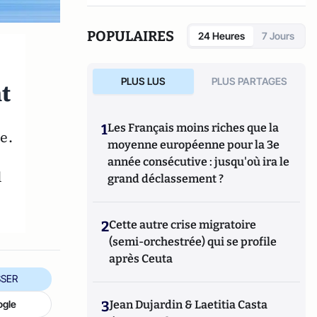
POPULAIRES
24 Heures
7 Jours
PLUS LUS
PLUS PARTAGES
t
1
Les Français moins riches que la
e.
moyenne européenne pour la 3e
année consécutive : jusqu'où ira le
l
grand déclassement ?
2
Cette autre crise migratoire
(semi-orchestrée) qui se profile
après Ceuta
SER
3
Jean Dujardin & Laetitia Casta
ogle