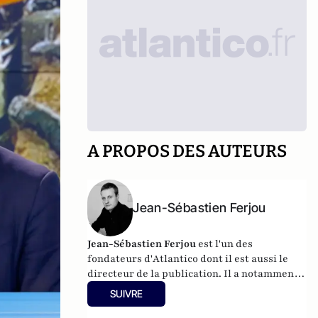
A PROPOS DES AUTEURS
Jean-Sébastien Ferjou
Jean-Sébastien Ferjou
est l'un des
fondateurs d'
Atlantico
dont il est aussi le
directeur de la publication. Il a notamment
travaillé à LCI, pour TF1 et fait de la
SUIVRE
production télévisuelle.