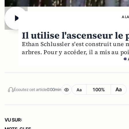
A L
Il utilise l'ascenseur l
Ethan Schlussler s'est construit une 
arbres. Pour y accéder, il a mis au p
Aa
100%
Écoutez cet article
0:00min
Aa
VU SUR:
MOTS-CLES