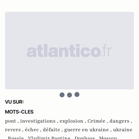
VU SUR:
MOTS-CLES
pont ,
investigations ,
explosion ,
Crimée ,
dangers ,
revers ,
échec ,
défaite ,
guerre en ukraine ,
ukraine
,
Russie ,
Vladimir Poutine ,
Donbass ,
Moscou ,