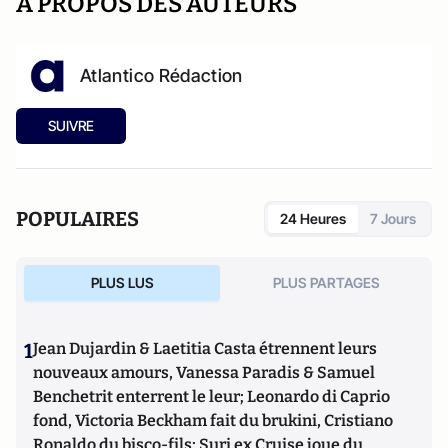
A PROPOS DES AUTEURS
Atlantico Rédaction
SUIVRE
POPULAIRES
24 Heures
7 Jours
PLUS LUS
PLUS PARTAGES
1
Jean Dujardin & Laetitia Casta étrennent leurs
nouveaux amours, Vanessa Paradis & Samuel
Benchetrit enterrent le leur; Leonardo di Caprio
fond, Victoria Beckham fait du brukini, Cristiano
Ronaldo du bisco-fils; Suri ex Cruise joue du