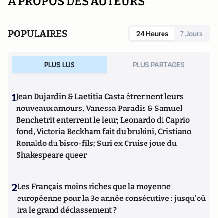
A PROPOS DES AUTEURS
POPULAIRES
24 Heures
7 Jours
PLUS LUS
PLUS PARTAGES
1
Jean Dujardin & Laetitia Casta étrennent leurs
nouveaux amours, Vanessa Paradis & Samuel
Benchetrit enterrent le leur; Leonardo di Caprio
fond, Victoria Beckham fait du brukini, Cristiano
Ronaldo du bisco-fils; Suri ex Cruise joue du
Shakespeare queer
2
Les Français moins riches que la moyenne
européenne pour la 3e année consécutive : jusqu'où
ira le grand déclassement ?