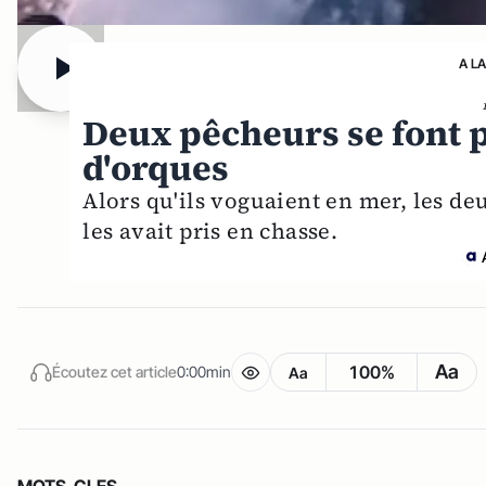
A L
Deux pêcheurs se font 
d'orques
Alors qu'ils voguaient en mer, les d
les avait pris en chasse.
Aa
100%
Écoutez cet article
0:00min
Aa
MOTS-CLES