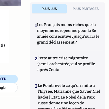
PLUS LUS
PLUS PARTAGES
1
Les Français moins riches que la
moyenne européenne pour la 3e
année consécutive : jusqu'où ira le
grand déclassement ?
cés
2
Cette autre crise migratoire
(semi-orchestrée) qui se profile
après Ceuta
SER
3
Le Point révèle ce qu'on sniffe à
ogle
l'Elysée, Marianne que Xavier Niel
hacke l'Etat; Le Nobel de la Paix
russe donne une leçon de
courage, l'ex PM australien une