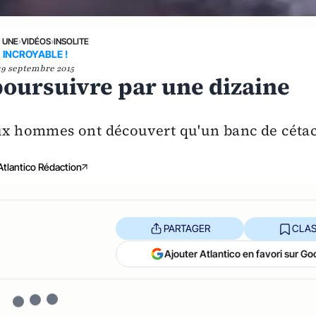
A UNE
›
VIDÉOS
›
INSOLITE
INCROYABLE !
19 septembre 2015
poursuivre par une dizaine
eux hommes ont découvert qu'un banc de céta
Atlantico Rédaction
PARTAGER
CLAS
Ajouter Atlantico en favori sur Go