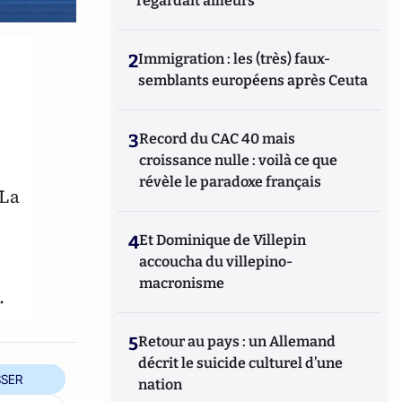
regardait ailleurs
2
Immigration : les (très) faux-
semblants européens après Ceuta
t
3
Record du CAC 40 mais
croissance nulle : voilà ce que
révèle le paradoxe français
 La
4
Et Dominique de Villepin
accoucha du villepino-
macronisme
.
5
Retour au pays : un Allemand
décrit le suicide culturel d’une
SER
nation