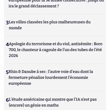
européenne pour la 3e année consécutive : jusqu'où
ira le grand déclassement ?
3
Les villes classées les plus malheureuses du
monde
4
Apologie du terrorisme et du viol, antisémite : Boro
700, le chanteur à cagoule de l’un des tubes de l’été
2026
5
Rhin & Danube à sec : l’autre voie d’eau dont la
fermeture pénalise lourdement l’économie
européenne
6
L’étude américaine qui montre que l’IA n’est pas
(encore) un génie en maths