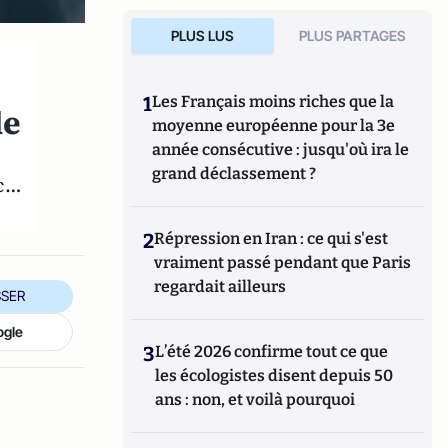
PLUS LUS
PLUS PARTAGES
1
Les Français moins riches que la
de
moyenne européenne pour la 3e
année consécutive : jusqu'où ira le
grand déclassement ?
nc…
2
Répression en Iran : ce qui s'est
vraiment passé pendant que Paris
regardait ailleurs
SER
ogle
3
L’été 2026 confirme tout ce que
les écologistes disent depuis 50
ans : non, et voilà pourquoi