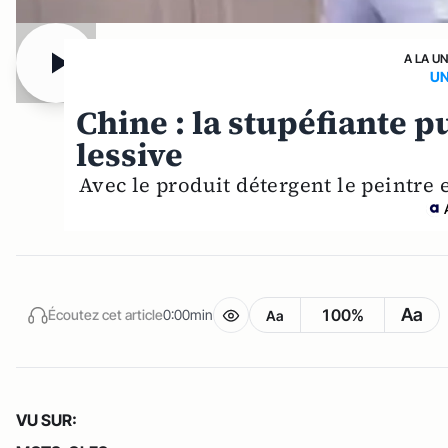
A LA U
UN
Chine : la stupéfiante 
lessive
Avec le produit détergent le peintre
Aa
100%
Écoutez cet article
0:00min
Aa
VU SUR: