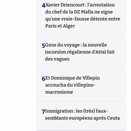
4
Xavier Driencourt : l’arrestation
du chef de la DZ Mafia ne signe
qu’une vraie-fausse détente entre
Paris et Alger
5
Gens du voyage : la nouvelle
incursion régalienne d'Attal fait
des vagues
6
Et Dominique de Villepin
accoucha du villepino-
macronisme
7
Immigration : les (très) faux-
semblants européens après Ceuta