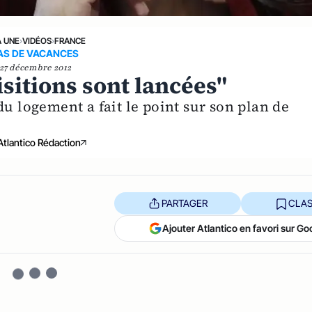
A UNE
›
VIDÉOS
›
FRANCE
AS DE VACANCES
27 décembre 2012
isitions sont lancées"
du logement a fait le point sur son plan de
Atlantico Rédaction
PARTAGER
CLAS
Ajouter Atlantico en favori sur Go