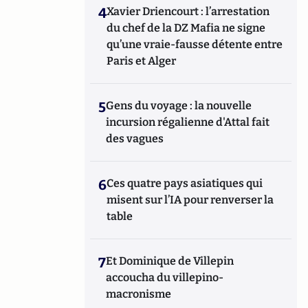
4
Xavier Driencourt : l’arrestation
du chef de la DZ Mafia ne signe
qu’une vraie-fausse détente entre
Paris et Alger
5
Gens du voyage : la nouvelle
incursion régalienne d'Attal fait
des vagues
6
Ces quatre pays asiatiques qui
misent sur l’IA pour renverser la
table
7
Et Dominique de Villepin
accoucha du villepino-
macronisme