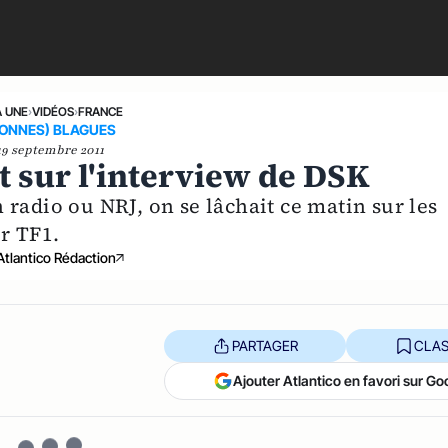
A UNE
›
VIDÉOS
›
FRANCE
BONNES) BLAGUES
19 septembre 2011
t sur l'interview de DSK
radio ou NRJ, on se lâchait ce matin sur les
r TF1.
Atlantico Rédaction
PARTAGER
CLAS
Ajouter Atlantico en favori sur Go