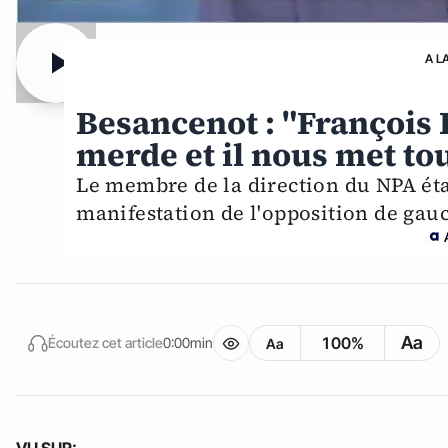
A L
Besancenot : "François 
merde et il nous met to
Le membre de la direction du NPA étai
manifestation de l'opposition de gauc
Aa
100%
Écoutez cet article
0:00min
Aa
VU SUR: