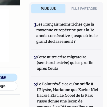
PLUS LUS
PLUS PARTAGES
1
Les Français moins riches que la
moyenne européenne pour la 3e
année consécutive : jusqu'où ira le
grand déclassement ?
2
Cette autre crise migratoire
(semi-orchestrée) qui se profile
après Ceuta
SER
3
Le Point révèle ce qu'on sniffe à
ogle
l'Elysée, Marianne que Xavier Niel
hacke l'Etat; Le Nobel de la Paix
russe donne une leçon de
courage, l'ex PM australien une