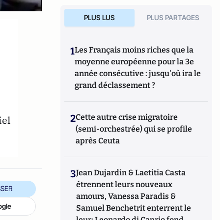
PLUS LUS
PLUS PARTAGES
1
Les Français moins riches que la
moyenne européenne pour la 3e
année consécutive : jusqu'où ira le
grand déclassement ?
2
Cette autre crise migratoire
iel
(semi-orchestrée) qui se profile
après Ceuta
3
Jean Dujardin & Laetitia Casta
étrennent leurs nouveaux
SER
amours, Vanessa Paradis &
ogle
Samuel Benchetrit enterrent le
leur; Leonardo di Caprio fond,