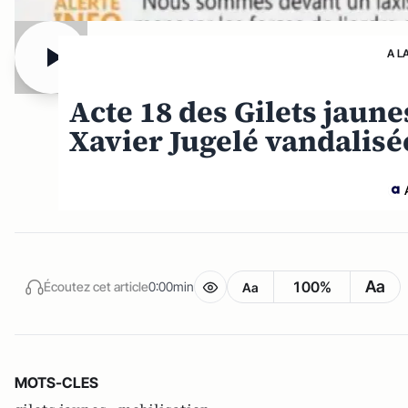
A L
Acte 18 des Gilets jaun
Xavier Jugelé vandalisé
Aa
100%
Écoutez cet article
0:00min
Aa
MOTS-CLES