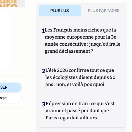
PLUS LUS
PLUS PARTAGES
1
Les Français moins riches que la
moyenne européenne pour la 3e
année consécutive : jusqu'où ira le
grand déclassement ?
2
L’été 2026 confirme tout ce que
les écologistes disent depuis 50
ans : non, et voilà pourquoi
SER
ogle
3
Répression en Iran : ce qui s'est
vraiment passé pendant que
Paris regardait ailleurs