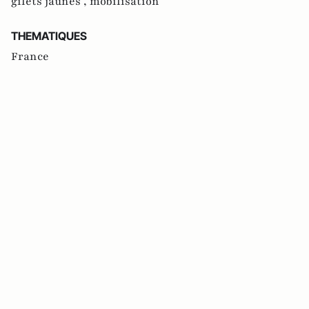
gilets jaunes ,
mobilisation
THEMATIQUES
France