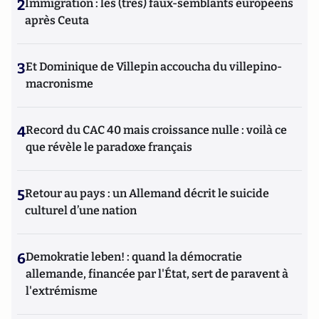
2
Immigration : les (très) faux-semblants européens
après Ceuta
3
Et Dominique de Villepin accoucha du villepino-
macronisme
4
Record du CAC 40 mais croissance nulle : voilà ce
que révèle le paradoxe français
5
Retour au pays : un Allemand décrit le suicide
culturel d’une nation
6
Demokratie leben! : quand la démocratie
allemande, financée par l'État, sert de paravent à
l'extrémisme