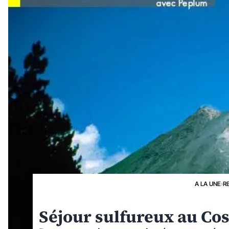
A LA UNE
›
R
Séjour sulfureux au Cos