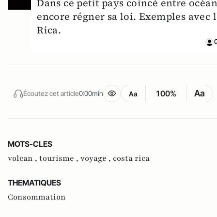
Dans ce petit pays coincé entre océan
encore régner sa loi. Exemples avec l
Rica.
Aa
100%
Écoutez cet article
0:00min
Aa
MOTS-CLES
volcan ,
tourisme ,
voyage ,
costa rica
THEMATIQUES
Consommation