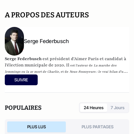
A PROPOS DES AUTEURS
Serge Federbusch
Serge Federbusch
est président d'Aimer Paris et candidat à
l'élection municipale de 2020. Il
est l'auteur de
La marche des
lemmings ou la 2e mort de Charlie
, et de
Nous-Fossoyeurs : le vrai bilan d'un
fatal quinquennat
, chez Plon.
SUIVRE
POPULAIRES
24 Heures
7 Jours
PLUS LUS
PLUS PARTAGES