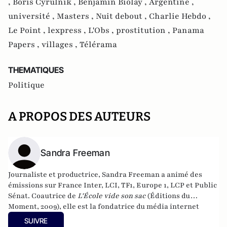
,
Boris Cyrulnik ,
Benjamin Biolay ,
Argentine ,
université ,
Masters ,
Nuit debout ,
Charlie Hebdo ,
Le Point ,
lexpress ,
L'Obs ,
prostitution ,
Panama
Papers ,
villages ,
Télérama
THEMATIQUES
Politique
A PROPOS DES AUTEURS
Sandra Freeman
Journaliste et productrice, Sandra Freeman a animé des
émissions sur France Inter, LCI, TF1, Europe 1, LCP et Public
Sénat. Coautrice de
L'École vide son sac
(Éditions du
Moment, 2009), elle est la fondatrice du média internet
MatriochK.
SUIVRE