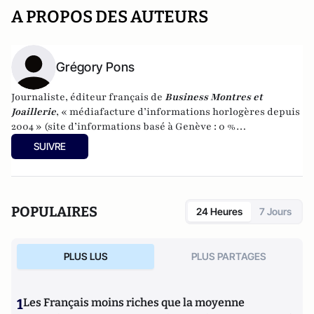
A PROPOS DES AUTEURS
Grégory Pons
Journaliste, éditeur français de
Business Montres et
Joaillerie
, « médiafacture d’informations horlogères depuis
2004 » (site d’informations basé à Genève : 0 %
publicité-100 % liberté), spécialiste du marketing horloger
SUIVRE
et de l’analyse des marchés de la montre.
POPULAIRES
24 Heures
7 Jours
PLUS LUS
PLUS PARTAGES
1
Les Français moins riches que la moyenne