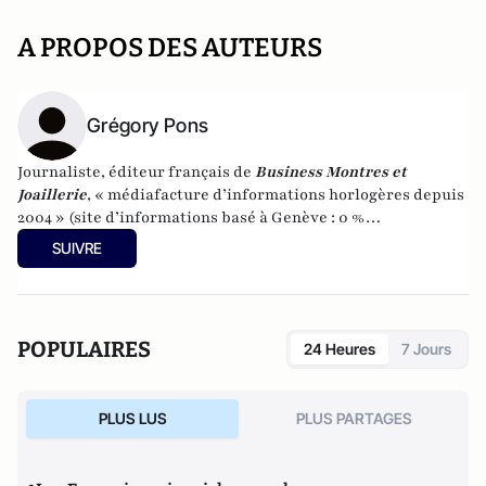
A PROPOS DES AUTEURS
Grégory Pons
Journaliste, éditeur français de
Business Montres et
Joaillerie
, « médiafacture d’informations horlogères depuis
2004 » (site d’informations basé à Genève : 0 %
publicité-100 % liberté), spécialiste du marketing horloger
SUIVRE
et de l’analyse des marchés de la montre.
POPULAIRES
24 Heures
7 Jours
PLUS LUS
PLUS PARTAGES