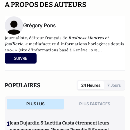
A PROPOS DES AUTEURS
Grégory Pons
Journaliste, éditeur français de
Business Montres et
Joaillerie
, « médiafacture d’informations horlogères depuis
2004 » (site d’informations basé à Genève : 0 %
publicité-100 % liberté), spécialiste du marketing horloger
SUIVRE
et de l’analyse des marchés de la montre.
POPULAIRES
24 Heures
7 Jours
PLUS LUS
PLUS PARTAGES
1
Jean Dujardin & Laetitia Casta étrennent leurs
nouveaux amours, Vanessa Paradis & Samuel